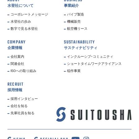
ABOUT
BUSINESS
水登社について
事業紹介
コーポレートメッセージ
パイプ製造
水登社の歩み
機械販売
数字で見る水登社
航空機リース
COMPANY
SUSTAINABILITY
企業情報
サスティナビリティ
会社案内
インクルーシブ・コミュニティ
関連会社
ショートタイムワークアライアンス
ISOへの取り組み
稲作事業
RECRUIT
採用情報
採用インタビュー
会社を知る
先輩社員を知る